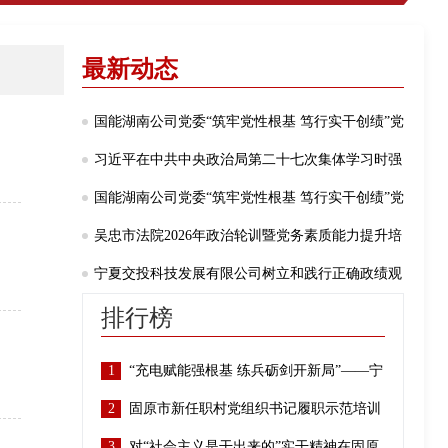
最新动态
国能湖南公司党委“筑牢党性根基 笃行实干创绩”党
性教育培训班（第三期 ）在宁夏六盘山干部学院开
习近平在中共中央政治局第二十七次集体学习时强
班
调 强化政治引领 深化创新发展 高质量推进国防和军
国能湖南公司党委“筑牢党性根基 笃行实干创绩”党
队现代化
性教育培训班（第二期 ）在宁夏六盘山干部学院开
吴忠市法院2026年政治轮训暨党务素质能力提升培
班
训班在宁夏六盘山干部学院开班
宁夏交投科技发展有限公司树立和践行正确政绩观
学习教育暨2026年政治理论培训班在宁夏六盘山干部
排行榜
学院开班
1
“充电赋能强根基 练兵砺剑开新局”——宁
2
夏六盘山干部学院教学助理能力素质提升
固原市新任职村党组织书记履职示范培训
3
培训班之业务赋能”
班开班
对“社会主义是干出来的”实干精神在固原