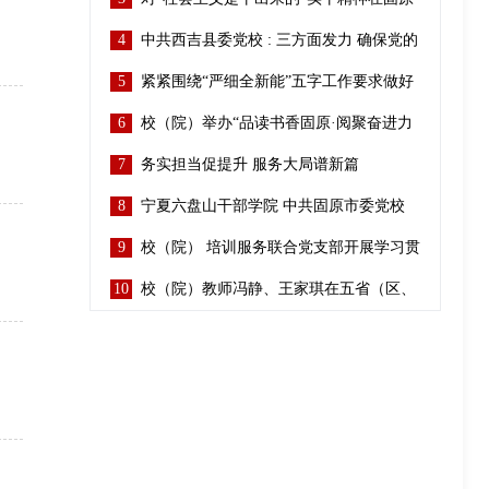
4
生动实践的思考
中共西吉县委党校 : 三方面发力 确保党的
5
二十大精神入心入脑
紧紧围绕“严细全新能”五字工作要求做好
6
培训工作
校（院）举办“品读书香固原·阅聚奋进力
7
量”主题读书分享活动
务实担当促提升 服务大局谱新篇
8
宁夏六盘山干部学院 中共固原市委党校
9
（行政学院）举行2026年春季学期开学典
校（院） 培训服务联合党支部开展学习贯
10
礼
彻党的二十大精神主题党日活动
校（院）教师冯静、王家琪在五省（区、
市）“青年说”宣讲走亲活动中获高度赞誉